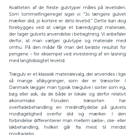
Kvaliteten af de fleste gulvtyper måles på levetiden.
Som tommelfingerregel siger vi: “Jo længere gulvet
mærker slid, jo kortere er dets levetid.” Dette kan dog
forebygges ved at vælge et bæredygtigt materiale,
der tager gulvets anvendelse i betragtning. Vi anbefaler
derfor, at man vælger gulvtype og materiale med
omhu. På den måde får man det bedste resultat for
pengene – for eksempel ved investering af en løsning
med langtidssigtet levetid.
Trægulv er et klassisk materialevalg, der anvendes i lige
så mange afskygninger, som der er træsorter. I
Danmark lægger man typisk trægulve i sorter som eg,
bøg eller ask, da de både er lokale og derfor relativt
økonomiske. Foruden træsorten har
overfladebehandling en medindflydelse på gulvets
modtagelighed overfor slid og mærker. I den
forbindelse differentierer man mellem sæbe-, olie- eller
lakbehandling, hvilket går fra mest til mindst
modtagelig.