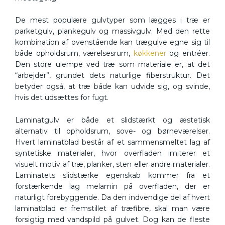
De mest populære gulvtyper som lægges i træ er
parketgulv, plankegulv og massivgulv. Med den rette
kombination af ovenstående kan trægulve egne sig til
både opholdsrum, værelsesrum,
køkkener
og entréer.
Den store ulempe ved træ som materiale er, at det
“arbejder”, grundet dets naturlige fiberstruktur. Det
betyder også, at træ både kan udvide sig, og svinde,
hvis det udsættes for fugt.
Laminatgulv er både et slidstærkt og æstetisk
alternativ til opholdsrum, sove- og børneværelser.
Hvert laminatblad består af et sammensmeltet lag af
syntetiske materialer, hvor overfladen imiterer et
visuelt motiv af træ, planker, sten eller andre materialer.
Laminatets slidstærke egenskab kommer fra et
forstærkende lag melamin på overfladen, der er
naturligt forebyggende. Da den indvendige del af hvert
laminatblad er fremstillet af træfibre, skal man være
forsigtig med vandspild på gulvet. Dog kan de fleste