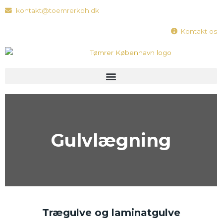
Gå
kontakt@toemrerkbh.dk
til
indholdet
Kontakt os
Menu
Gulvlægning
Trægulve og laminatgulve